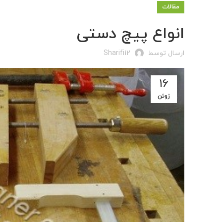
مقالات
انواع پیچ دستی
ارسال توسط
Sharifi12
16
ژوئن