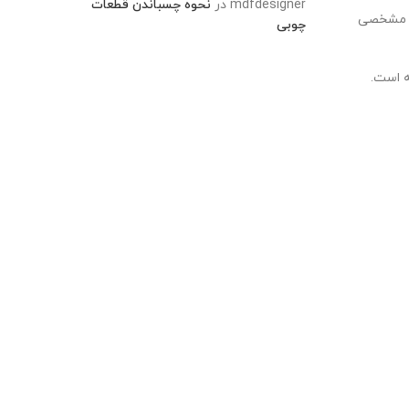
mdfdesigner
در
نحوه چسباندن قطعات
ای مشخصی
چوبی
ه است.