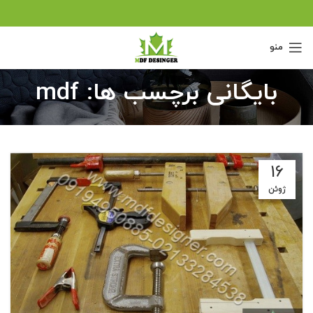
منو
بایگانی برچسب ها: mdf
16
ژوئن