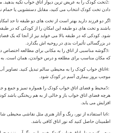
2:
تخت کودک را به عریض ترین دیوار اتاق خواب تکیه بدهید. مر
دادن تخت کودک انتخاب می کنید، مقابل دستشویی یا حمام ن
اگر دو فرزند دارید بهتر است از تخت های دو طبقه تا حد امکا
باشند و تخت های دو طبقه این امکان را از کودکی که در طبق
شود. کودکی که در طبقه بالا می خوابد نیز از آنجا که یک ف
در بزرگسالی تأثیرات بدی در روحیه اش بگذارد
.
3:
گوشه مناسبی از اتاق را به مکانی برای مطالعه اختصاص دهی
که مکان مناسب برای مطلعه و درس خواندن، همان است. به ای
4:
اتاق خواب کودک را به محیطی سالم تبدیل کنید. تصاویر آب د
موجب بروز بیماری آسم در کودک شود
.
5:
محیط و فضای اتاق خواب کودک را همواره تمیز و جمع و جو
هرچه فضای اتاق خواب باز و خالی از به هم ریختگی باشد ک
افزایش می یابد
.
6:
با استفاده از نور، رنگ و آثار هنری مثل نقاشی محیطی شاد
اطمینان حاصل کنید که نور اتاق کافی باشد
.
سعی کنید دیوار اتاق خواب کودک خود را به رنگ آبی نزنید چر