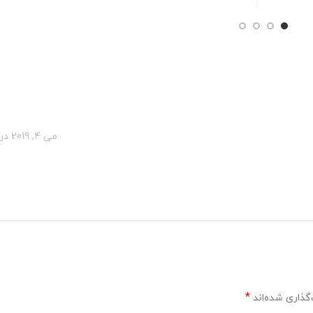
می 4, 2019 در 10:08 ب.ظ
*
گذاری شده‌اند