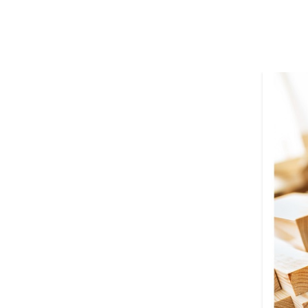
02
ژوئن
مقالات
نحوه چسباندن قطعات چوبی