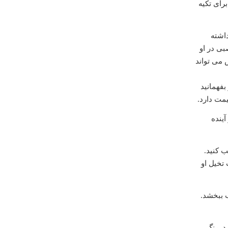
رای تکیه
داشته
بی در او
 می تواند
بفهمانید
یمت دارد
.
آینده
 کنید.
تخیل او
ب ببخشد.
د. رنگ