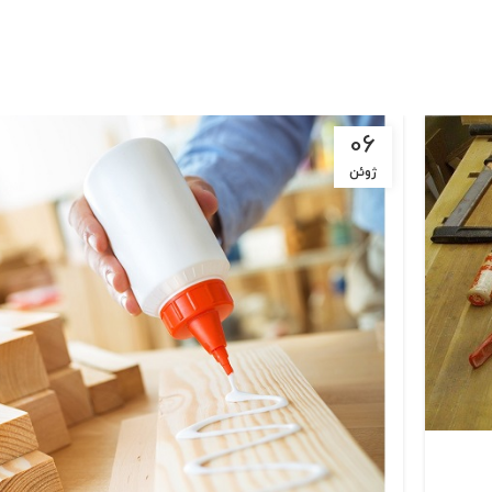
06
ژوئن