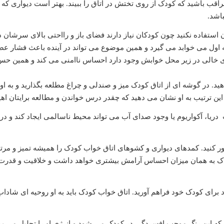
اقب باشید که کودک از روی تختش در اتاق را ببیند. بهتر است دیواری که ب
باشد
.
ن استفاده نکنید چون کودکان نیاز دارند فضای باز و رااحتی بالای سرشان 
ه اول می خوابد می گیرد و همین موضوع می تواند در آینده باعث فشار عص
ضای خالی در زیر محل خوابش وجود دارد احساس ناامنی می کند و همین حس
د. در گوشه ای از اتاق کودک میز و صندلی و چراغ مطلعه بگذارید و به او 
ن ترتیب به او نشان می دهید که چقدر درس خواندن و مطالعه برایتان اه
ریا، آکواریوم یا وجود صدای آب می تواند محیط ناسالمی ایجاد کند و در 
ر کنید. کمدهای دیواری و کشوهای اتاق خواب کودک را همیشه تمیز و مرتب
ودک به همان میزان احساس آرامش بیشتری خواهد داشت و خلاقیت و قدرت 
 برای کودک خود فراهم آورید. اتاق خواب کودک باید به او روحیه ای شادا
ا که این رنگ موجب افسردگی در کودک می شود و انرژی او را تحلیل می بر