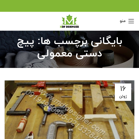
منو
بایگانی برچسب ها: پیچ
دستی معمولی
16
ژوئن