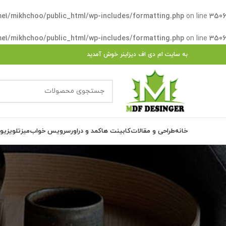
e1/mikhchoo/public_html/wp-includes/formatting.php
on line
3506
e1/mikhchoo/public_html/wp-includes/formatting.php
on line
3506
به سایت ام دی اف دیزاینر خوش آمدید
خانه
طراحی و مقالات
کابینت ها
کمد و دراور
سرویس خواب
میزتلویزیو